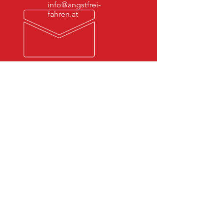
info@angstfrei-
fahren.at
DAS ORIGINAL SEIT 15 JAHREN
Profitiere von unserer
jahrzehntelangen Erfahrung und
unserem Expert:innenwissen!
UNSERE LEISTUNGEN
- psychologische Begleitung
-Coaching
- Workshop
- Fahrtraining
- Einzeltraining
- Gruppentraining