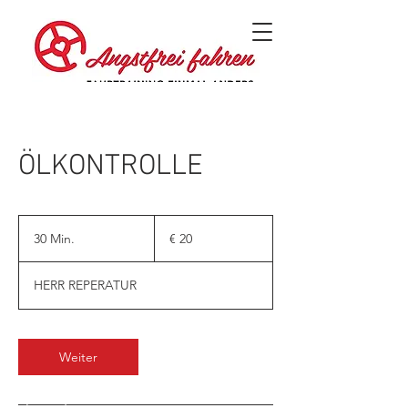
Kontaktier uns!
ÖLKONTROLLE
20
Euro
30 Min.
3
€ 20
0
M
HERR REPERATUR
i
n
.
Weiter